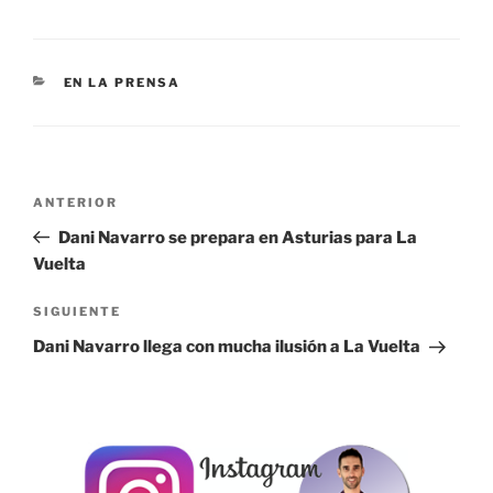
CATEGORÍAS
EN LA PRENSA
Navegación
Entrada
ANTERIOR
de
anterior:
Dani Navarro se prepara en Asturias para La
entradas
Vuelta
Siguiente
SIGUIENTE
entrada
Dani Navarro llega con mucha ilusión a La Vuelta