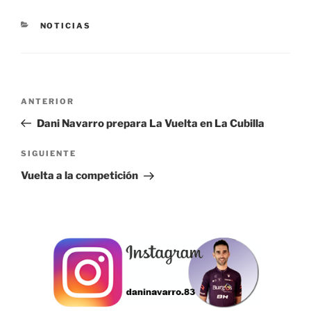
CATEGORÍAS
NOTICIAS
Navegación
Entrada
ANTERIOR
de
anterior:
Dani Navarro prepara La Vuelta en La Cubilla
entradas
Siguiente
SIGUIENTE
entrada
Vuelta a la competición