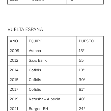
VUELTA ESPAÑA
AÑO
EQUIPO
PUESTO
2009
Astana
13º
2012
Saxo Bank
55º
2014
Cofidis
10º
2015
Cofidis
30º
2017
Cofidis
81º
2019
Katusha – Alpecin
40º
2021
Burgos-BH
24º