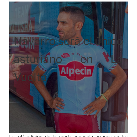
Navarro será el único
asturiano en La
Vuelta
La 74ª edición de la ronda española arranca en las