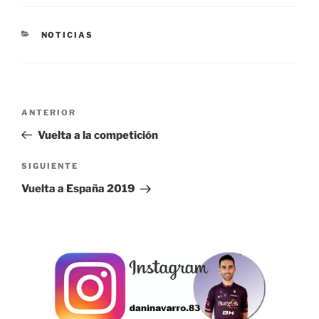
CATEGORÍAS
NOTICIAS
Navegación
Entrada
ANTERIOR
de
anterior:
Vuelta a la competición
entradas
Siguiente
SIGUIENTE
entrada
Vuelta a España 2019