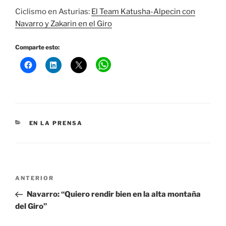
Ciclismo en Asturias:
El Team Katusha-Alpecin con
Navarro y Zakarin en el Giro
Comparte esto:
CATEGORÍAS
EN LA PRENSA
Navegación
Entrada
ANTERIOR
de
anterior:
Navarro: “Quiero rendir bien en la alta montaña
entradas
del Giro”