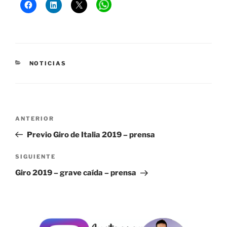
CATEGORÍAS
NOTICIAS
Navegación
Entrada
ANTERIOR
de
anterior:
Previo Giro de Italia 2019 – prensa
entradas
Siguiente
SIGUIENTE
entrada
Giro 2019 – grave caída – prensa