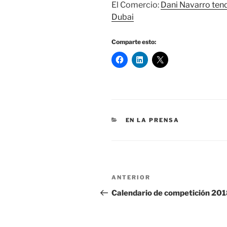
El Comercio:
Dani Navarro tend
Dubai
Comparte esto:
CATEGORÍAS
EN LA PRENSA
Navegación
Entrada
ANTERIOR
de
anterior:
Calendario de competición 20
entradas