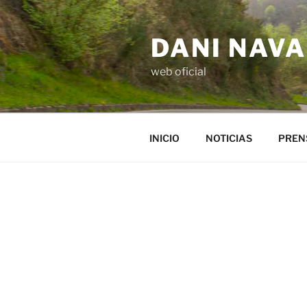
Saltar
al
DANI NAV
contenido
web oficial
INICIO
NOTICIAS
PREN