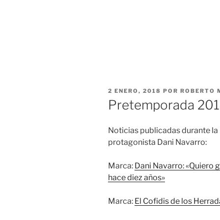
PUBLICADO
2 ENERO, 2018
POR
ROBERTO 
EL
Pretemporada 20
Noticias publicadas durante la
protagonista Dani Navarro:
Marca:
Dani Navarro: «Quiero g
hace diez años»
Marca:
El Cofidis de los Herrad