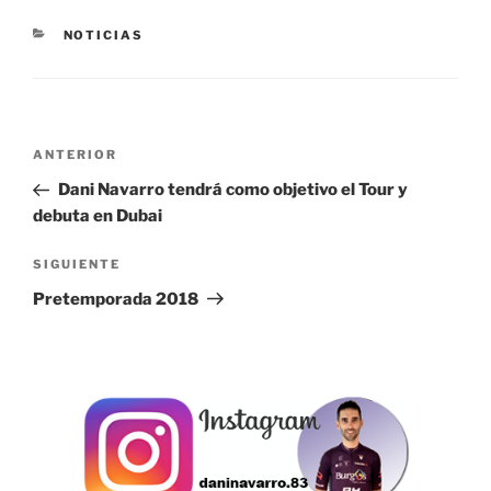
CATEGORÍAS
NOTICIAS
Navegación
Entrada
ANTERIOR
de
anterior:
Dani Navarro tendrá como objetivo el Tour y
entradas
debuta en Dubai
Siguiente
SIGUIENTE
entrada
Pretemporada 2018