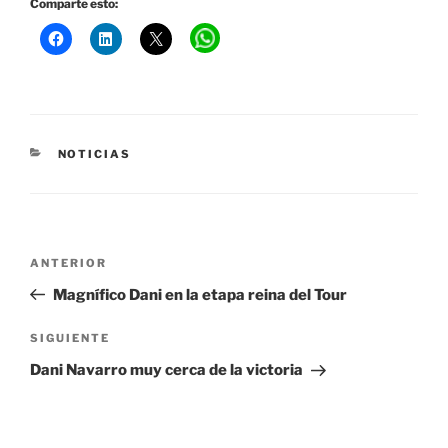
Comparte esto:
CATEGORÍAS
NOTICIAS
Navegación
Entrada
ANTERIOR
de
anterior:
Magnífico Dani en la etapa reina del Tour
entradas
Siguiente
SIGUIENTE
entrada
Dani Navarro muy cerca de la victoria