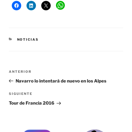
CATEGORÍAS
NOTICIAS
Navegación
Entrada
ANTERIOR
de
anterior:
Navarro lo intentará de nuevo en los Alpes
entradas
Siguiente
SIGUIENTE
entrada
Tour de Francia 2016