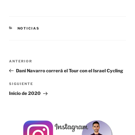
CATEGORÍAS
NOTICIAS
Navegación
Entrada
ANTERIOR
de
anterior:
Dani Navarro correrá el Tour con el Israel Cycling
entradas
Siguiente
SIGUIENTE
entrada
Inicio de 2020