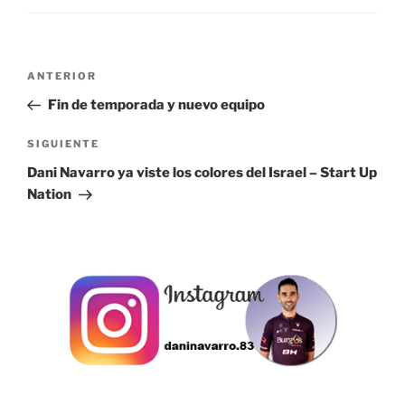
Navegación
Entrada
ANTERIOR
de
anterior:
Fin de temporada y nuevo equipo
entradas
Siguiente
SIGUIENTE
entrada
Dani Navarro ya viste los colores del Israel – Start Up
Nation