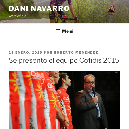
Saltar
DANI NAVARRO
al
web oficial
contenido
Menú
PUBLICADO
28 ENERO, 2015
POR
ROBERTO MENENDEZ
EL
Se presentó el equipo Cofidis 2015