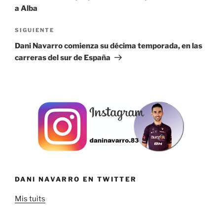
entradas
a Alba
Siguiente
SIGUIENTE
entrada
Dani Navarro comienza su décima temporada, en las
carreras del sur de España
DANI NAVARRO EN TWITTER
Mis tuits