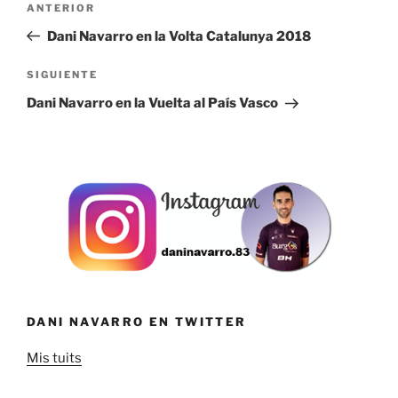
Entrada
ANTERIOR
de
anterior:
Dani Navarro en la Volta Catalunya 2018
entradas
Siguiente
SIGUIENTE
entrada
Dani Navarro en la Vuelta al País Vasco
DANI NAVARRO EN TWITTER
Mis tuits