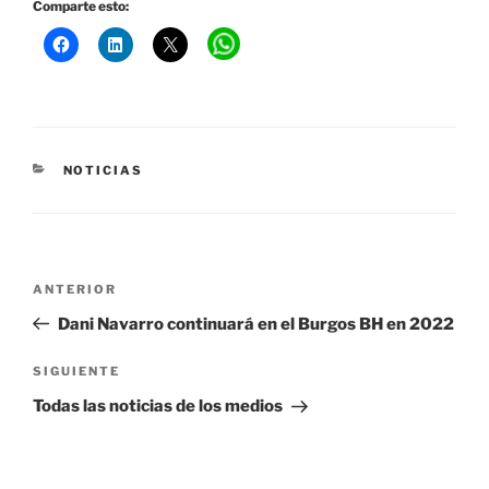
Comparte esto:
CATEGORÍAS
NOTICIAS
Navegación
Entrada
ANTERIOR
de
anterior:
Dani Navarro continuará en el Burgos BH en 2022
entradas
Siguiente
SIGUIENTE
entrada
Todas las noticias de los medios