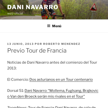
Saltar
DANI NAVARRO
al
web oficial
contenido
Menú
PUBLICADO
13 JUNIO, 2013
POR
ROBERTO MENENDEZ
EL
Previo Tour de Francia
Noticias de Dani Navarro antes del comienzo del Tour
2013:
El Comercio:
Dos asturianos en un Tour centenario
Dorsal 51:
Dani Navarro: “Mollema, Fuglsang, Brajkovic
o Van den Broeck serán mis rivales en el Tour”
ZoomNews:
Tour de Francia: Dani Navarro, de cola de