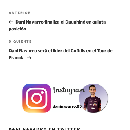
Navegación
Entrada
ANTERIOR
de
anterior:
Dani Navarro finaliza el Dauphiné en quinta
entradas
posición
Siguiente
SIGUIENTE
entrada
Dani Navarro será el líder del Cofidis en el Tour de
Francia
DANI NAVARRO EN TWITTER