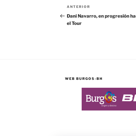
Navegación
Entrada
ANTERIOR
de
anterior:
Dani Navarro, en progresión ha
el Tour
entradas
WEB BURGOS-BH