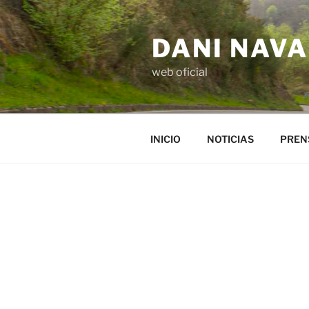
Saltar
al
DANI NAV
contenido
web oficial
INICIO
NOTICIAS
PREN