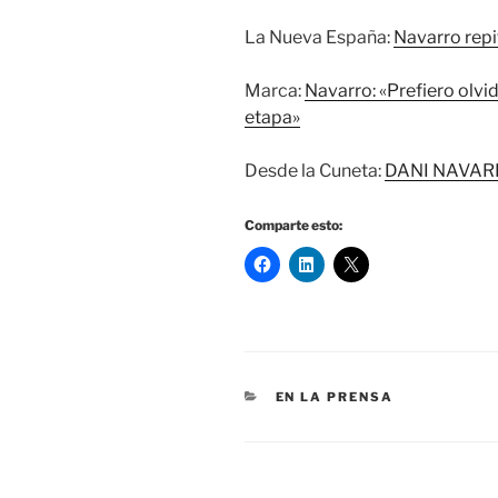
La Nueva España:
Navarro repit
Marca:
Navarro: «Prefiero olvi
etapa»
Desde la Cuneta:
DANI NAVAR
Comparte esto:
CATEGORÍAS
EN LA PRENSA