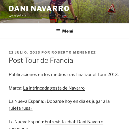
Saltar
DANI NAVARRO
al
web oficial
contenido
Menú
PUBLICADO
22 JULIO, 2013
POR
ROBERTO MENENDEZ
EL
Post Tour de Francia
Publicaciones en los medios tras finalizar el Tour 2013:
Marca:
La intrincada gesta de Navarro
La Nueva España:
«Doparse hoy en día es jugar a la
ruleta rusa»
La Nueva España:
Entrevista chat: Dani Navarro
responde