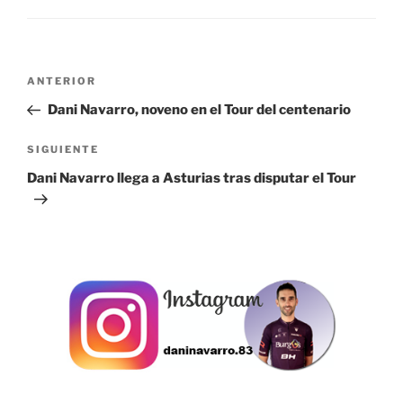
Navegación
Entrada
ANTERIOR
de
anterior:
Dani Navarro, noveno en el Tour del centenario
entradas
Siguiente
SIGUIENTE
entrada
Dani Navarro llega a Asturias tras disputar el Tour