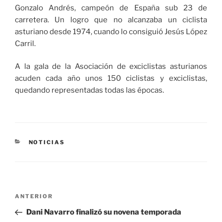
Gonzalo Andrés, campeón de España sub 23 de
carretera. Un logro que no alcanzaba un ciclista
asturiano desde 1974, cuando lo consiguió Jesús López
Carril.
A la gala de la Asociación de exciclistas asturianos
acuden cada año unos 150 ciclistas y exciclistas,
quedando representadas todas las épocas.
CATEGORÍAS
NOTICIAS
Navegación
Entrada
ANTERIOR
de
anterior:
Dani Navarro finalizó su novena temporada
entradas