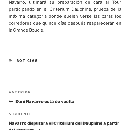
Navarro, ultimará su preparación de cara al Tour
participando en el Criterium Dauphine, prueba de la
máxima categoría donde suelen verse las caras los
corredores que quince días después reaparecerán en
la Grande Boucle.
CATEGORÍAS
NOTICIAS
Navegación
Entrada
ANTERIOR
de
anterior:
Dani Navarro está de vuelta
entradas
Siguiente
SIGUIENTE
entrada
Navarro disputará el Critérium del Dauphiné a partir