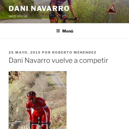
Saltar
DANI NAVARRO
al
web oficial
contenido
Menú
PUBLICADO
25 MAYO, 2015
POR
ROBERTO MENENDEZ
EL
Dani Navarro vuelve a competir