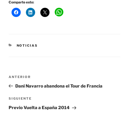
Comparte esto:
CATEGORÍAS
NOTICIAS
Navegación
Entrada
ANTERIOR
de
anterior:
Dani Navarro abandona el Tour de Francia
entradas
Siguiente
SIGUIENTE
entrada
Previo Vuelta a España 2014