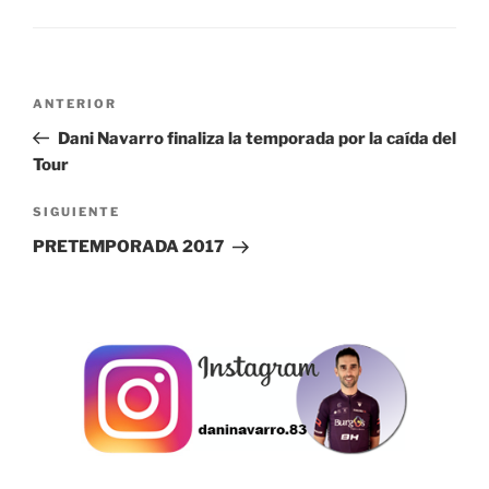
Navegación
Entrada
ANTERIOR
de
anterior:
Dani Navarro finaliza la temporada por la caída del
entradas
Tour
Siguiente
SIGUIENTE
entrada
PRETEMPORADA 2017