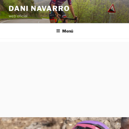
Saltar
DANI NAVARRO
al
web oficial
contenido
Menú