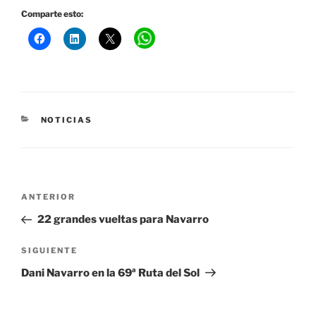
Comparte esto:
CATEGORÍAS
NOTICIAS
Navegación
Entrada
ANTERIOR
de
anterior:
22 grandes vueltas para Navarro
entradas
Siguiente
SIGUIENTE
entrada
Dani Navarro en la 69ª Ruta del Sol