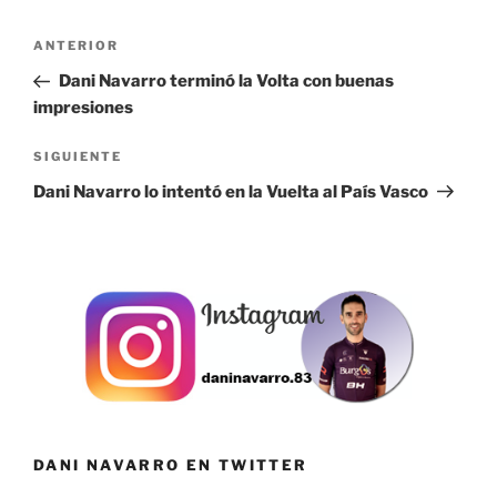
Navegación
Entrada
ANTERIOR
de
anterior:
Dani Navarro terminó la Volta con buenas
entradas
impresiones
Siguiente
SIGUIENTE
entrada
Dani Navarro lo intentó en la Vuelta al País Vasco
DANI NAVARRO EN TWITTER