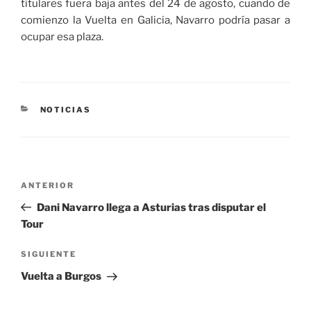
titulares fuera baja antes del 24 de agosto, cuando de
comienzo la Vuelta en Galicia, Navarro podría pasar a
ocupar esa plaza.
CATEGORÍAS
NOTICIAS
Navegación
Entrada
ANTERIOR
de
anterior:
Dani Navarro llega a Asturias tras disputar el
entradas
Tour
Siguiente
SIGUIENTE
entrada
Vuelta a Burgos