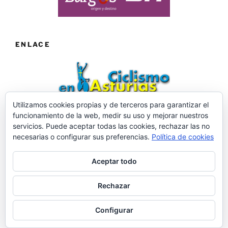
ENLACE
Utilizamos cookies propias y de terceros para garantizar el
funcionamiento de la web, medir su uso y mejorar nuestros
Web desarrollada por ©Roberto Menéndez Mateos
servicios. Puede aceptar todas las cookies, rechazar las no
necesarias o configurar sus preferencias.
Política de cookies
Aceptar todo
Facebook
Twitter
Instagram
Rechazar
Política de privacidad
Funciona gracias a WordPress
Configurar