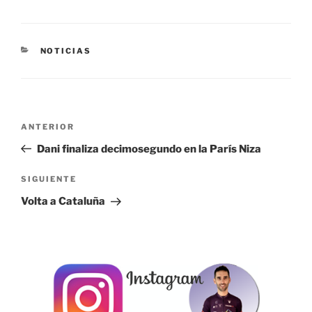
CATEGORÍAS
NOTICIAS
Navegación
Entrada
ANTERIOR
de
anterior:
Dani finaliza decimosegundo en la París Niza
entradas
Siguiente
SIGUIENTE
entrada
Volta a Cataluña