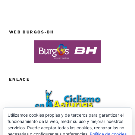
WEB BURGOS-BH
ENLACE
Utilizamos cookies propias y de terceros para garantizar el
funcionamiento de la web, medir su uso y mejorar nuestros
Web desarrollada por ©Roberto Menéndez Mateos
servicios. Puede aceptar todas las cookies, rechazar las no
necesarias o configurar sus preferencias.
Política de cookies