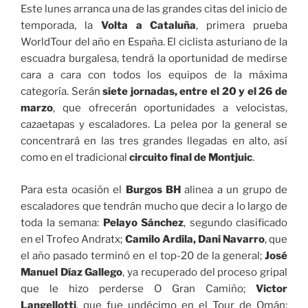
Este lunes arranca una de las grandes citas del inicio de
temporada, la
Volta a Cataluña
, primera prueba
WorldTour del año en España. El ciclista asturiano de la
escuadra burgalesa, tendrá la oportunidad de medirse
cara a cara con todos los equipos de la máxima
categoría. Serán
siete jornadas, entre el 20 y el 26 de
marzo
, que ofrecerán oportunidades a velocistas,
cazaetapas y escaladores. La pelea por la general se
concentrará en las tres grandes llegadas en alto, así
como en el tradicional
circuito final de Montjuic
.
Para esta ocasión el
Burgos BH
alinea a un grupo de
escaladores que tendrán mucho que decir a lo largo de
toda la semana:
Pelayo Sánchez
, segundo clasificado
en el Trofeo Andratx;
Camilo Ardila, Dani Navarro
, que
el año pasado terminó en el top-20 de la general;
José
Manuel Díaz Gallego
, ya recuperado del proceso gripal
que le hizo perderse O Gran Camiño;
Victor
Langellotti
, que fue undécimo en el Tour de Omán;