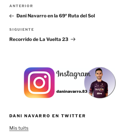
Navegación
Entrada
ANTERIOR
de
anterior:
Dani Navarro en la 69ª Ruta del Sol
entradas
Siguiente
SIGUIENTE
entrada
Recorrido de La Vuelta 23
DANI NAVARRO EN TWITTER
Mis tuits