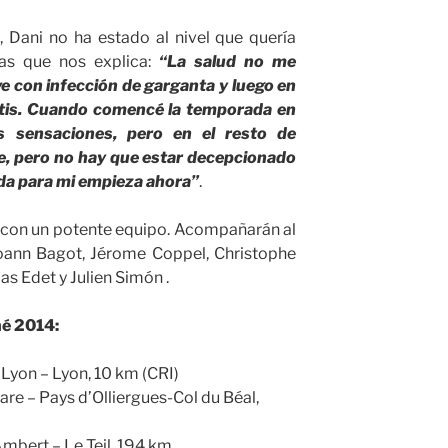
 Dani no ha estado al nivel que quería
as que nos explica:
“La salud no me
 con infección de garganta y luego en
ritis. Cuando comencé la temporada en
 sensaciones, pero en el resto de
e, pero no hay que estar decepcionado
da para mi empieza ahora”
.
a con un potente equipo. Acompañarán al
Yoann Bagot, Jérome Coppel, Christophe
s Edet y Julien Simón .
né 2014:
Lyon – Lyon, 10 km (CRI)
are – Pays d’Olliergues-Col du Béal,
Ambert – Le Teil, 194 km