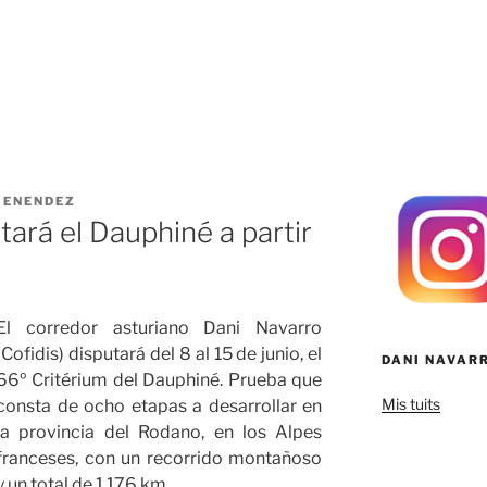
MENENDEZ
ará el Dauphiné a partir
El corredor asturiano Dani Navarro
(Cofidis) disputará del 8 al 15 de junio, el
DANI NAVAR
66º Critérium del Dauphiné. Prueba que
Mis tuits
consta de ocho etapas a desarrollar en
la provincia del Rodano, en los Alpes
franceses, con un recorrido montañoso
y un total de 1.176 km.