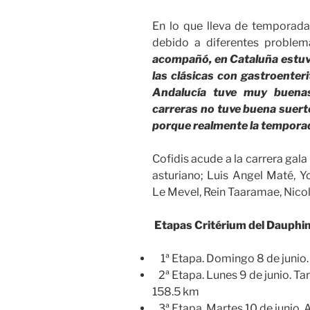
En lo que lleva de temporada,
debido a diferentes problem
acompañó, en Cataluña estuve
las clásicas con gastroente
Andalucía tuve muy buenas
carreras no tuve buena suert
porque realmente la tempora
Cofidis acude a la carrera gal
asturiano; Luis Angel Maté, 
Le Mevel, Rein Taaramae, Nicola
Etapas Critérium del Dauphi
1ª Etapa. Domingo 8 de junio. 
2ª Etapa. Lunes 9 de junio. Tar
158.5 km
3ª Etapa. Martes 10 de junio. 