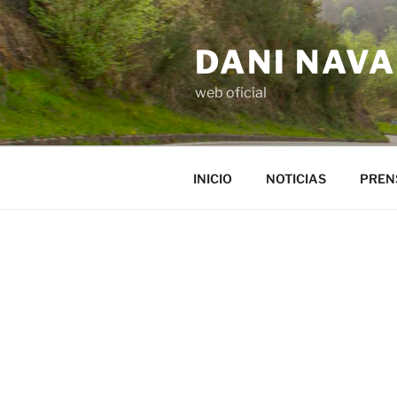
Saltar
al
DANI NAV
contenido
web oficial
INICIO
NOTICIAS
PREN