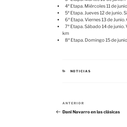
4ª Etapa. Miércoles 11 de juni
5ª Etapa. Jueves 12 de junio. 
6ª Etapa. Viernes 13 de Junio.
7ª Etapa. Sábado 14 de junio. 
km
8ª Etapa. Domingo 15 de junio
CATEGORÍAS
NOTICIAS
Navegación
Entrada
ANTERIOR
de
anterior:
Dani Navarro en las clásicas
entradas