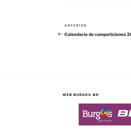
Navegación
Entrada
ANTERIOR
de
anterior:
Calendario de competiciones 
entradas
WEB BURGOS-BH