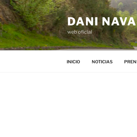
Saltar
al
DANI NAV
contenido
web oficial
INICIO
NOTICIAS
PREN