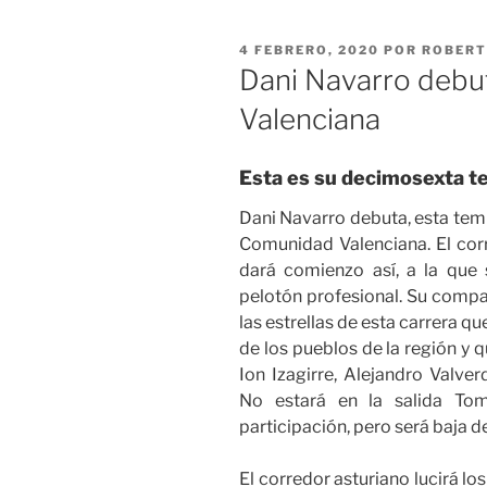
PUBLICADO
4 FEBRERO, 2020
POR
ROBERT
EL
Dani Navarro debu
Valenciana
Esta es su decimosexta t
Dani Navarro debuta, esta tempo
Comunidad Valenciana. El corr
dará comienzo así, a la que
pelotón profesional. Su compa
las estrellas de esta carrera qu
de los pueblos de la región y 
Ion Izagirre, Alejandro Valver
No estará en la salida To
participación, pero será baja d
El corredor asturiano lucirá lo