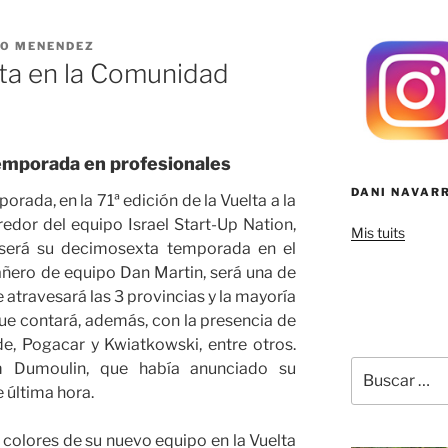
O MENENDEZ
ta en la Comunidad
emporada en profesionales
DANI NAVAR
rada, en la 71ª edición de la Vuelta a la
edor del equipo Israel Start-Up Nation,
Mis tuits
 será su decimosexta temporada en el
ñero de equipo Dan Martin, será una de
e atravesará las 3 provincias y la mayoría
que contará, además, con la presencia de
de, Pogacar y Kwiatkowski, entre otros.
Buscar
m Dumoulin, que había anunciado su
por:
e última hora.
s colores de su nuevo equipo en la Vuelta