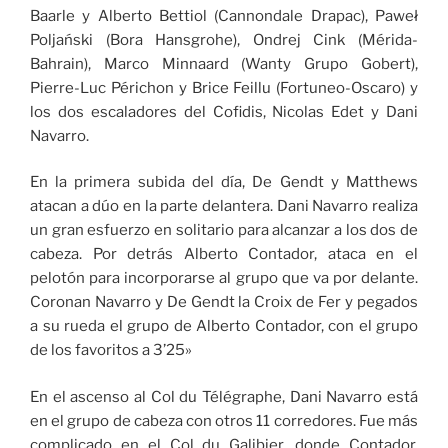
Baarle y Alberto Bettiol (Cannondale Drapac), Paweł
Poljański (Bora Hansgrohe), Ondrej Cink (Mérida-
Bahrain), Marco Minnaard (Wanty Grupo Gobert),
Pierre-Luc Périchon y Brice Feillu (Fortuneo-Oscaro) y
los dos escaladores del Cofidis, Nicolas Edet y Dani
Navarro.
En la primera subida del día, De Gendt y Matthews
atacan a dúo en la parte delantera. Dani Navarro realiza
un gran esfuerzo en solitario para alcanzar a los dos de
cabeza. Por detrás Alberto Contador, ataca en el
pelotón para incorporarse al grupo que va por delante.
Coronan Navarro y De Gendt la Croix de Fer y pegados
a su rueda el grupo de Alberto Contador, con el grupo
de los favoritos a 3’25»
En el ascenso al Col du Télégraphe, Dani Navarro está
en el grupo de cabeza con otros 11 corredores. Fue más
complicado en el Col du Galibier, donde Contador,