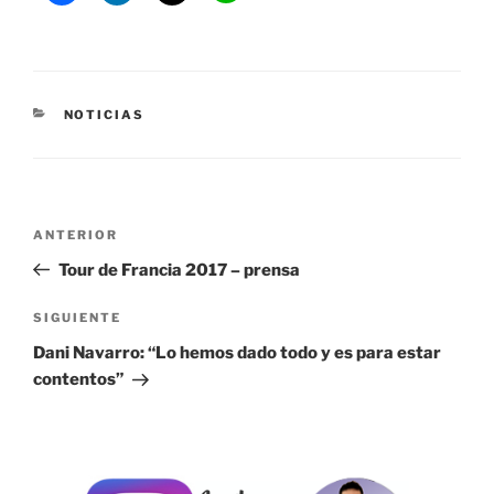
CATEGORÍAS
NOTICIAS
Navegación
Entrada
ANTERIOR
de
anterior:
Tour de Francia 2017 – prensa
entradas
Siguiente
SIGUIENTE
entrada
Dani Navarro: “Lo hemos dado todo y es para estar
contentos”