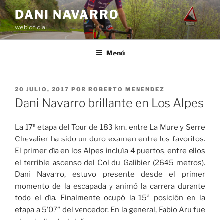
Saltar
DANI NAVARRO
al
web oficial
contenido
Menú
PUBLICADO
20 JULIO, 2017
POR
ROBERTO MENENDEZ
EL
Dani Navarro brillante en Los Alpes
La 17ª etapa del Tour de 183 km. entre La Mure y Serre
Chevalier ha sido un duro examen entre los favoritos.
El primer día en los Alpes incluía 4 puertos, entre ellos
el terrible ascenso del Col du Galibier (2645 metros).
Dani Navarro, estuvo presente desde el primer
momento de la escapada y animó la carrera durante
todo el día. Finalmente ocupó la 15ª posición en la
etapa a 5’07’’ del vencedor. En la general, Fabio Aru fue