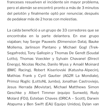
franceses resuelven el incidente sin mayor problema,
pero el alemán se encontró pronto a más de 3 minutos
del pelotón y finalmente optó por renunciar, después
de pedalear más de 2 horas con molestias.
La caída benefició a un grupo de 33 corredores que se
encontraba en la parte delantera. En ese grupo
viajaban; hay Serge Pauwels (Dimension Data), Bauke
Mollema, Jarlinson Pantano y Michael Gogl (Trek-
Segafredo), Tony Gallopin y Thomas De Gendt (Soudal
Lotto), Thomas Voeckler y Sylvain Chavanel (Direct
Energy), Nicolas Roche, Danilo Wyss y Amaël Moinard
(BMC Racing), Robert Kiserlovski (Katusha-Alpecin),
Mathias Frank y Cyril Gautier (AG2R La Mondiale),
Primoz Roglic (LottoNL Jumbo), Jonathan Castroviejo,
Jesus Herrada (Movistar), Michael Matthews Simon
Geschke y Albert Timmer (equipo Sunweb), Rudy
Molard (FDJ), Esteban Chaves (ORICA – Scott), Darwin
Atapuma y Ben Swift (EAU Equipo Unidos), Dylan van