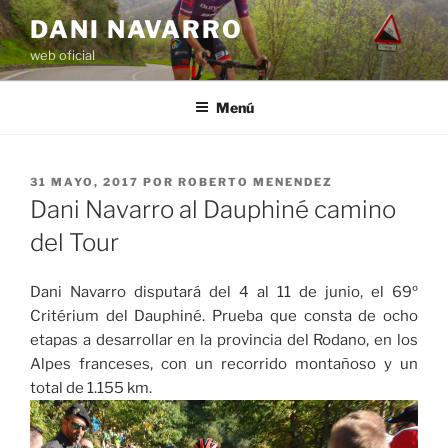
Saltar
DANI NAVARRO
al
web oficial
contenido
Menú
PUBLICADO
31 MAYO, 2017
POR
ROBERTO MENENDEZ
EL
Dani Navarro al Dauphiné camino
del Tour
Dani Navarro disputará del 4 al 11 de junio, el 69º
Critérium del Dauphiné. Prueba que consta de ocho
etapas a desarrollar en la provincia del Rodano, en los
Alpes franceses, con un recorrido montañoso y un
total de 1.155 km.