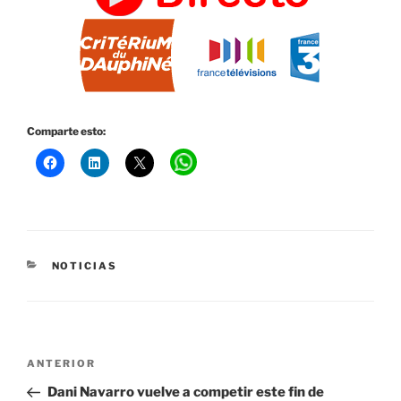
Comparte esto:
CATEGORÍAS
NOTICIAS
Navegación
Entrada
ANTERIOR
de
anterior:
Dani Navarro vuelve a competir este fin de