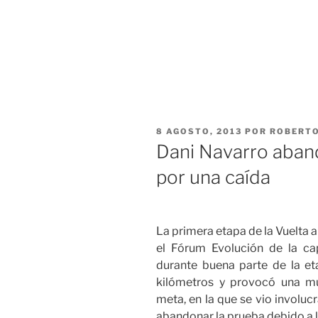
PUBLICADO
8 AGOSTO, 2013
POR
ROBERTO
EL
Dani Navarro aband
por una caída
La primera etapa de la Vuelta 
el Fórum Evolución de la capi
durante buena parte de la et
kilómetros y provocó una mu
meta, en la que se vio involuc
abandonar la prueba debido a la