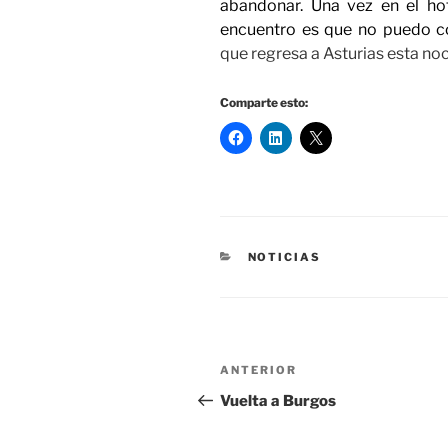
abandonar. Una vez en el h
encuentro es que no puedo 
que regresa a Asturias esta no
Comparte esto:
CATEGORÍAS
NOTICIAS
Navegación
Entrada
ANTERIOR
de
anterior:
Vuelta a Burgos
entradas