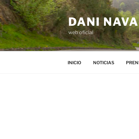
Saltar
al
DANI NAV
contenido
web oficial
INICIO
NOTICIAS
PREN