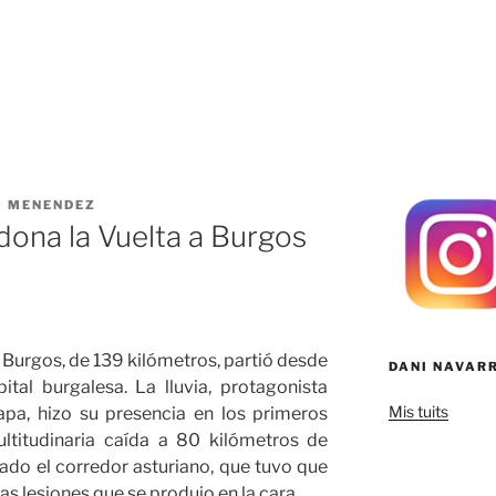
 MENENDEZ
ona la Vuelta a Burgos
a Burgos, de 139 kilómetros, partió desde
DANI NAVAR
tal burgalesa. La lluvia, protagonista
Mis tuits
apa, hizo su presencia en los primeros
ltitudinaria caída a 80 kilómetros de
rado el corredor asturiano, que tuvo que
s lesiones que se produjo en la cara.