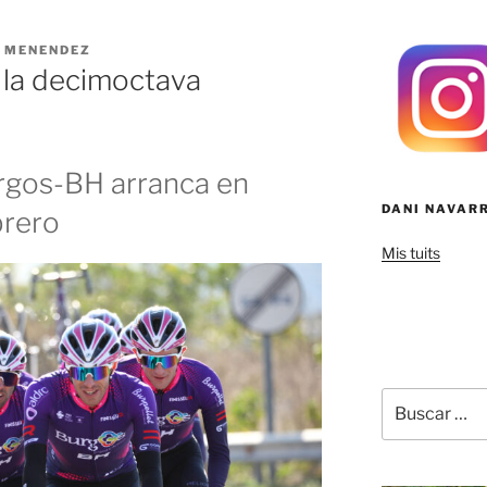
 MENENDEZ
 la decimoctava
urgos-BH arranca en
DANI NAVAR
brero
Mis tuits
Buscar
por: