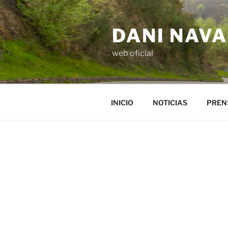
Saltar
al
DANI NAV
contenido
web oficial
INICIO
NOTICIAS
PREN