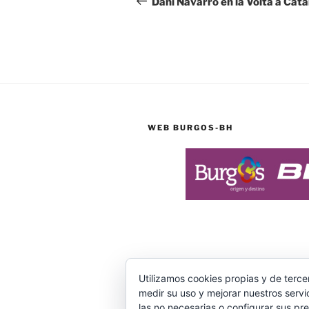
de
Dani Navarro en la Volta a Cat
entradas
WEB BURGOS-BH
Utilizamos cookies propias y de terce
medir su uso y mejorar nuestros servi
Facebook
Twitter
Instagram
las no necesarias o configurar sus pr