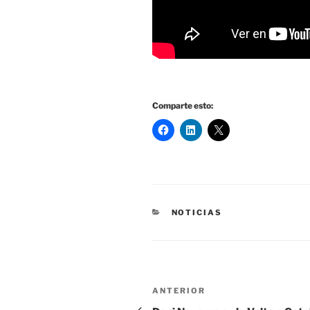
Comparte esto:
CATEGORÍAS
NOTICIAS
Navegación
Entrada
ANTERIOR
anterior: