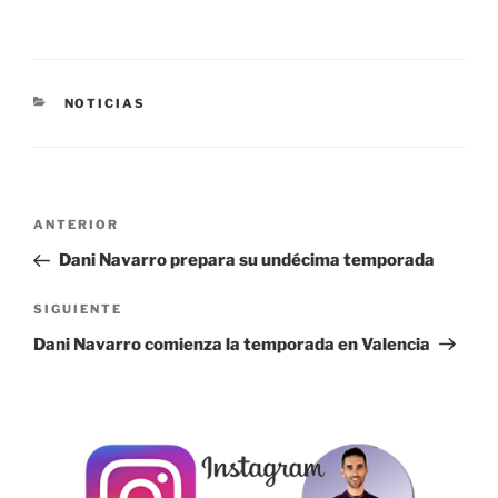
CATEGORÍAS
NOTICIAS
Navegación
Entrada
ANTERIOR
de
anterior:
Dani Navarro prepara su undécima temporada
entradas
Siguiente
SIGUIENTE
entrada
Dani Navarro comienza la temporada en Valencia