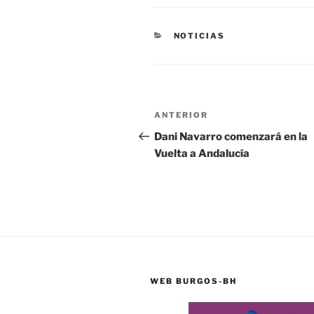
CATEGORÍAS
NOTICIAS
Navegación
Entrada
ANTERIOR
de
anterior:
Dani Navarro comenzará en la
Vuelta a Andalucía
entradas
WEB BURGOS-BH