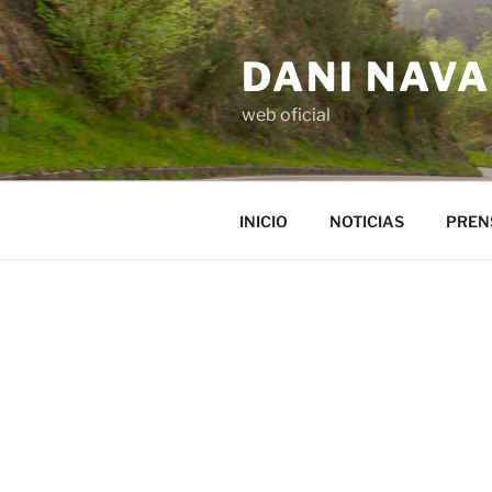
Saltar
al
DANI NAV
contenido
web oficial
INICIO
NOTICIAS
PREN