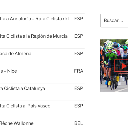
Buscar
lta a Andalucía – Ruta Ciclista del
ESP
por:
lta Ciclista a la Región de Murcia
ESP
sica de Almería
ESP
is – Nice
FRA
ta Ciclista a Catalunya
ESP
lta Ciclista al Pais Vasco
ESP
Flèche Wallonne
BEL