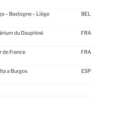
ge – Bastogne – Liège
BEL
térium du Dauphiné
FRA
r de France
FRA
lta a Burgos
ESP