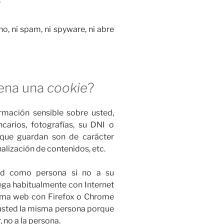
?
no, ni spam, ni spyware, ni abre
ena una
cookie
?
mación sensible sobre usted,
carios, fotografías, su DNI o
 que guardan son de carácter
alización de contenidos, etc.
ted como persona si no a su
ega habitualmente con Internet
isma web con Firefox o Chrome
 usted la misma persona porque
 no a la persona.