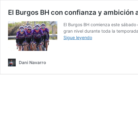
El Burgos BH con confianza y ambición a
El Burgos BH comienza este sábado e
gran nivel durante toda la temporad
El
Sigue leyendo
Burgos
BH
con
Dani Navarro
confianza
y
ambición
a
la
Vuelta
a
España